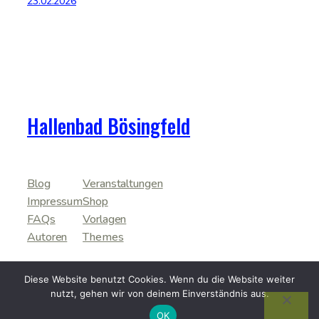
23.02.2026
Hallenbad Bösingfeld
Blog
Veranstaltungen
Impressum
Shop
FAQs
Vorlagen
Autoren
Themes
Diese Website benutzt Cookies. Wenn du die Website weiter
nutzt, gehen wir von deinem Einverständnis aus.
Twenty Twenty-Five
Gestaltet mit
WordPress
OK